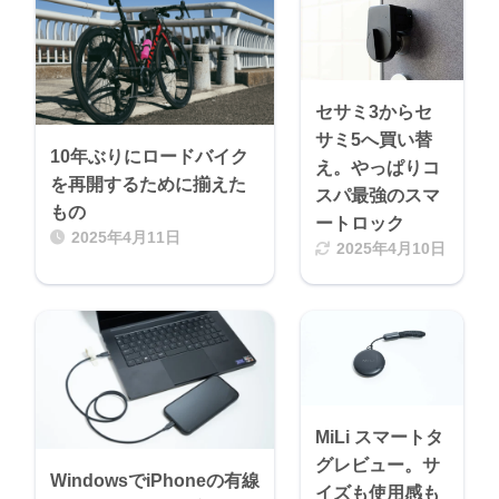
セサミ3からセ
サミ5へ買い替
10年ぶりにロードバイク
え。やっぱりコ
を再開するために揃えた
スパ最強のスマ
もの
ートロック
2025年4月11日
2025年4月10日
MiLi スマートタ
グレビュー。サ
WindowsでiPhoneの有線
イズも使用感も